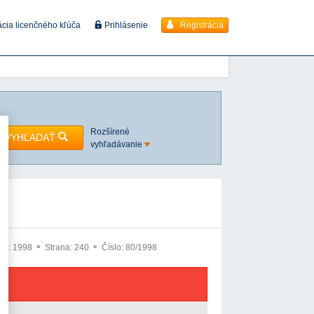
Registrácia
ácia licenčného kľúča
Prihlásenie
Rozšírené
VYHĽADAŤ
vyhľadávanie
ík:
1998
Strana:
240
Číslo:
80/1998