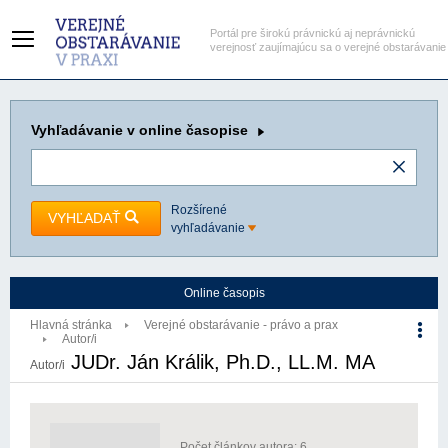
Portál pre širokú právnickú aj neprávnickú
verejnosť zaujímajúcu sa o verejné obstarávanie
Vyhľadávanie
v online časopise
Rozšírené
VYHĽADAŤ
vyhľadávanie
Online časopis
Hlavná stránka
Verejné obstarávanie - právo a prax
Autor/i
JUDr. Ján Králik, Ph.D., LL.M. MA
Autor/i
Počet článkov autora: 6