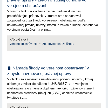
právnej úpravy - zákon o súdnej ochrane vo
verejnom obstarávaní
V tomto článku si kladieme za cieľ nadviazať na náš
predchádzajúci príspevok, v ktorom sme sa venovali
zodpovednosti za škodu vo verejnom obstarávaní podľa
navrhovanej právnej úpravy, ktorou je zákon o súdnej ochrane vo
verejnom obstarávaní a o zm...
Kľúčové slová
Verejné obstarávanie
Zodpovednosť za škodu
Náhrada škody vo verejnom obstarávaní v
zmysle navrhovanej právnej úpravy
V článku sa zaoberáme navrhovanou právnou úpravou, ktorej
cieľom je zaviesť do zákona č. 343/2015 Z. z. o verejnom
obstarávaní a o zmene a doplnení niektorých zákonov v znení
neskorších predpisov (ďalej len „ZVO“) osobitné ustanovenie
týkajúce sa ...
Kľúčové slová