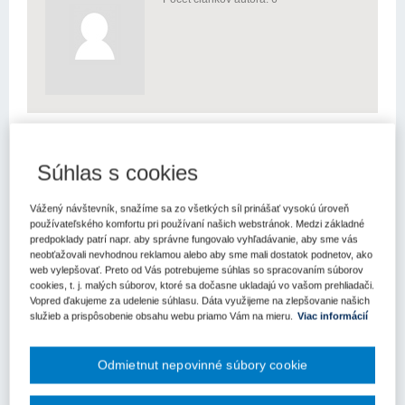
Verejné obstarávanie - právo a prax (6)
Súhlas s cookies
Aktuality (0)
Vážený návštevník, snažíme sa zo všetkých síl prinášať vysokú úroveň
EPPO A OLAF - dôležitá úloha v boji proti
používateľského komfortu pri používaní našich webstránok. Medzi základné
podvodom a ochrane finančných záujmov EÚ
predpoklady patrí napr. aby správne fungovalo vyhľadávanie, aby sme vás
neobťažovali nevhodnou reklamou alebo aby sme mali dostatok podnetov, ako
Článok sa zaoberá úlohou Európskej prokuratúry (z angl.
web vylepšovať. Preto od Vás potrebujeme súhlas so spracovaním súborov
„European Public Prosecutor‘s Office“, ďalej len „EPPO“)
cookies, t. j. malých súborov, ktoré sa dočasne ukladajú vo vašom prehliadači.
a Európskeho úradu pre boj proti podvodom (z fr. „Office européen
Vopred ďakujeme za udelenie súhlasu. Dáta využijeme na zlepšovanie našich
de lutte antifraude“, ďalej len „OLAF“) pri vyšetrovaní podvodov
služieb a prispôsobenie obsahu webu priamo Vám na mieru.
Viac informácií
spá...
Odmietnut nepovinné súbory cookie
Register Open Ownership - Verejne