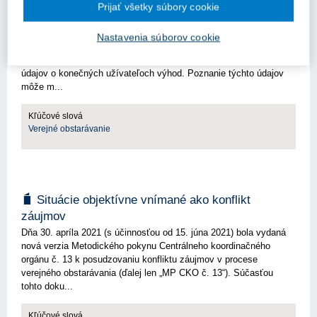
dostupný globálny register konečných
Prijať všetky súbory cookie
užívateľov výhod?
V článku sa zameriame na problematiku konečných užívateľov
Nastavenia súborov cookie
výhod a jej relevanciu v rámci verejného obstarávania, pričom
dôraz budeme klásť na zahraničné zdroje verejne dostupných
údajov o konečných užívateľoch výhod. Poznanie týchto údajov
môže m...
Kľúčové slová
Verejné obstarávanie
Situácie objektívne vnímané ako konflikt
záujmov
Dňa 30. apríla 2021 (s účinnosťou od 15. júna 2021) bola vydaná
nová verzia Metodického pokynu Centrálneho koordinačného
orgánu č. 13 k posudzovaniu konfliktu záujmov v procese
verejného obstarávania (ďalej len „MP CKO č. 13“). Súčasťou
tohto doku...
Kľúčové slová