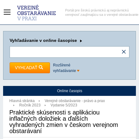
Portál pre širokú právnickú aj neprávnickú
verejnosť zaujímajúcu sa o verejné obstarávanie
Vyhľadávanie
v online časopise
Rozšírené
VYHĽADAŤ
vyhľadávanie
Online časopis
Hlavná stránka
Verejné obstarávanie - právo a prax
Ročník 2023
Vydanie 5/2023
Praktické skúsenosti s aplikáciou
inflačných doložiek a ďalších
vyhradených zmien v českom verejnom
obstarávaní