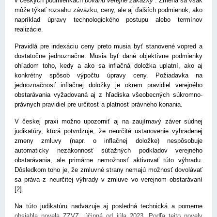
v českých podmienkach
povahu veřejné zakázky
. Zmena sa však
môže týkať rozsahu záväzku, ceny, ale aj ďalších podmienok, ako
napríklad úpravy technologického postupu alebo termínov
realizácie.
Pravidlá pre indexáciu ceny preto musia byť stanovené vopred a
dostatočne jednoznačne. Musia byť dané objektívne podmienky
ohľadom toho, kedy a ako sa inflačná doložka uplatní, ako aj
konkrétny spôsob výpočtu úpravy ceny. Požiadavka na
jednoznačnosť inflačnej doložky je okrem pravidiel verejného
obstarávania vyžadovaná aj z hľadiska všeobecných súkromno-
právnych pravidiel pre určitosť a platnosť právneho konania.
V českej praxi možno upozorniť aj na zaujímavý záver súdnej
judikatúry, ktorá potvrdzuje, že neurčité ustanovenie vyhradenej
zmeny zmluvy (napr. o inflačnej doložke) nespôsobuje
automaticky nezákonnosť súťažných podkladov verejného
obstarávania, ale primárne nemožnosť aktivovať túto výhradu.
Dôsledkom toho je, že zmluvné strany nemajú možnosť dovolávať
sa práva z neurčitej výhrady v zmluve vo verejnom obstarávaní
[2].
Na túto judikatúru nadväzuje aj posledná technická a pomerne
obsiahla novela ZZVZ, účinná od júla 2023. Podľa tejto novely