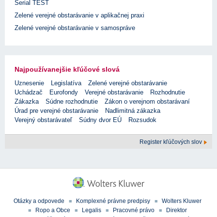
Serial TEST
Zelené verejné obstarávanie v aplikačnej praxi
Zelené verejné obstarávanie v samospráve
Najpoužívanejšie kľúčové slová
Uznesenie
Legislatíva
Zelené verejné obstarávanie
Uchádzač
Eurofondy
Verejné obstarávanie
Rozhodnutie
Zákazka
Súdne rozhodnutie
Zákon o verejnom obstarávaní
Úrad pre verejné obstarávanie
Nadlimitná zákazka
Verejný obstarávateľ
Súdny dvor EÚ
Rozsudok
Register kľúčových slov
Otázky a odpovede
Komplexné právne predpisy
Wolters Kluwer
Ropo a Obce
Legalis
Pracovné právo
Direktor