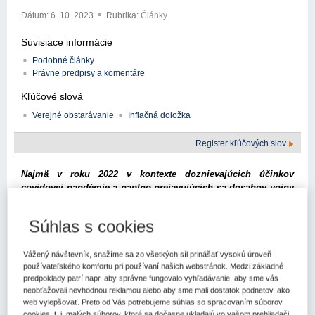
Dátum:
6. 10. 2023
Rubrika:
Články
Súvisiace informácie
Podobné články
Právne predpisy a komentáre
Kľúčové slová
Verejné obstarávanie
Inflačná doložka
Register kľúčových slov
Najmä v roku 2022 v kontexte doznievajúcich účinkov
covidovej pandémie a naplno prejavujúcich sa dosahov vojny
na Ukrajine sa objavila potreba pružne reagovať na tieto
udalosti a modifikovať právne vzťahy a prebiehajúce projekty,
Súhlas s cookies
a to aj v oblasti verejného obstarávania. Aj keď je aktuálna
situácia na trhu výrazne lepšia, naďalej platí, že dodávatelia
musia v priebehu plnenia zmluvy riešiť nečakané výkyvy trhu
Vážený návštevník, snažíme sa zo všetkých síl prinášať vysokú úroveň
používateľského komfortu pri používaní našich webstránok. Medzi základné
a iné externé okolnosti, ktoré môžu mať vplyv na dostupnosť
predpoklady patrí napr. aby správne fungovalo vyhľadávanie, aby sme vás
tovarov, personálnych kapacít, úpravu termínov dodania alebo
neobťažovali nevhodnou reklamou alebo aby sme mali dostatok podnetov, ako
cenu vstupných materiálov. V prípade zmlúv, ktoré sú
web vylepšovať. Preto od Vás potrebujeme súhlas so spracovaním súborov
výsledkom verejného obstarávania, na tieto vplyvy nie je
cookies, t. j. malých súborov, ktoré sa dočasne ukladajú vo vašom prehliadači.