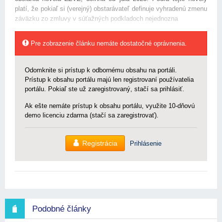
platí, že pokiaľ si (verejný) obstarávateľ definuje vyhradenú zmenu
záväzku zo zmluvy v súťažných podkladoch nejednozna
Pre zobrazenie článku nemáte dostatočné oprávnenia.
Odomknite si prístup k odbornému obsahu na portáli.
Prístup k obsahu portálu majú len registrovaní používatelia
portálu. Pokiaľ ste už zaregistrovaný, stačí sa prihlásiť.
Ak ešte nemáte prístup k obsahu portálu, využite 10-dňovú
demo licenciu zdarma (stačí sa zaregistrovať).
Registrácia
Prihlásenie
Podobné články