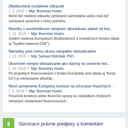
(Ne)dovolené rozdelenie zákaziek
1. 3. 2020
Mgr. Branislav Hudec
Mohli byť niektoré zákazky vyhlásené samostatne alebo mali byť
vyhlásené spoločne v rámci jedného...
Novinky v eurofondovom verejnom obstarávaní platné od kon...
1. 12. 2019
Mgr. Branislav Hudec
Systém riadenia Európskych štrukturálnych a investičných fondov (ďalej
aj "Systém riadenia EŠIF")...
Námietky proti inému úkonu verejného obstarávateľa
1. 12. 2019
Mgr. Samuel Rybnikár, PhD.
Ukončené verejné obstarávanie ako nástroj na overenie hos...
1. 10. 2019
Mgr. Branislav Hudec
Pri projektoch financovaných z fondov Európskej únie (ďalej aj "fondy
EÚ") je mimoriadne dôležité...
Nové usmernenie Európskej komisie na určovanie finančných...
1. 8. 2019
Mgr. Branislav Hudec
Finančné korekcie alebo finančné opravy sú následkom chybných
verejných obstarávaní financovaných...
Súvisiace právne predpisy a komentáre