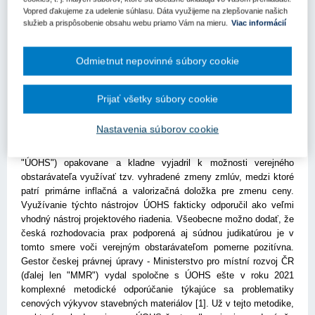
možné reagovať dostatočne flexibilne, pokiaľ to objednávateľ
Vopred ďakujeme za udelenie súhlasu. Dáta využijeme na zlepšovanie našich
nepredpokladá už priamo v súťažných podkladoch. Nemenej
služieb a prispôsobenie obsahu webu priamo Vám na mieru.
Viac informácií
podstatné sú aj ďalšie predpokladané zmeny, ako napríklad
možný posun termínu plnenia.
Odmietnut nepovinné súbory cookie
FAKULTATÍVNA MOŽNOSŤ VYHRADENEJ
ZMENY ZMLUVY NA VEREJNÉ
Prijať všetky súbory cookie
OBSTARÁVANIE
Nastavenia súborov cookie
V rámci rozhodovacej praxe pri dozore nad zadávaním zákaziek
sa český Úřad pro ochranu hospodářské soutěže (ďalej len
"ÚOHS") opakovane a kladne vyjadril k možnosti verejného
obstarávateľa využívať tzv. vyhradené zmeny zmlúv, medzi ktoré
patrí primárne inflačná a valorizačná doložka pre zmenu ceny.
Využívanie týchto nástrojov ÚOHS fakticky odporučil ako veľmi
vhodný nástroj projektového riadenia. Všeobecne možno dodať, že
česká rozhodovacia prax podporená aj súdnou judikatúrou je v
tomto smere voči verejným obstarávateľom pomerne pozitívna.
Gestor českej právnej úpravy - Ministerstvo pro místní rozvoj ČR
(ďalej len "MMR") vydal spoločne s ÚOHS ešte v roku 2021
komplexné metodické odporúčanie týkajúce sa problematiky
cenových výkyvov stavebných materiálov [1]. Už v tejto metodike,