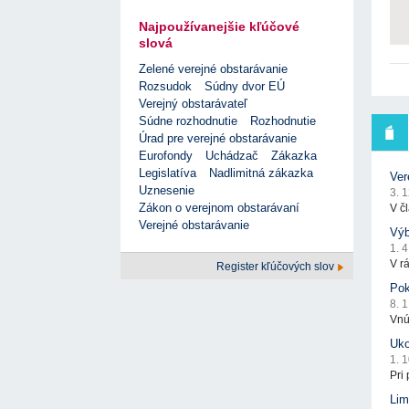
Najpoužívanejšie kľúčové
slová
Zelené verejné obstarávanie
Rozsudok
Súdny dvor EÚ
Verejný obstarávateľ
Súdne rozhodnutie
Rozhodnutie
Úrad pre verejné obstarávanie
Eurofondy
Uchádzač
Zákazka
Legislatíva
Nadlimitná zákazka
Ver
Uznesenie
3. 
Zákon o verejnom obstarávaní
V č
Verejné obstarávanie
Výb
1. 
V r
Register kľúčových slov
Pok
8. 
Vnú
Uko
1. 
Pri
Lim