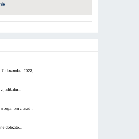
nie
7. decembra 2023,...
 judikatúr...
m orgánom z úrad...
e dôležité...