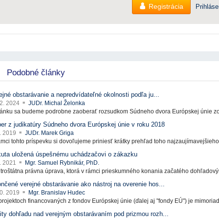
Registrácia
Prihláse
Podobné články
ejné obstarávanie a nepredvídateľné okolnosti podľa ju...
12. 2024
JUDr. Michal Želonka
lánku sa budeme podrobne zaoberať rozsudkom Súdneho dvora Európskej únie zo 
er z judikatúry Súdneho dvora Európskej únie v roku 2018
4. 2019
JUDr. Marek Griga
ámci tohto príspevku si dovoľujeme priniesť krátky prehľad toho najzaujímavejšieho z
uta uložená úspešnému uchádzačovi o zákazku
1. 2021
Mgr. Samuel Rybnikár, PhD.
troštátna právna úprava, ktorá v rámci prieskumného konania začatého dohľadový
nčené verejné obstarávanie ako nástroj na overenie hos...
10. 2019
Mgr. Branislav Hudec
 projektoch financovaných z fondov Európskej únie (ďalej aj "fondy EÚ") je mimoriadn
ity dohľadu nad verejným obstarávaním pod prizmou rozh...