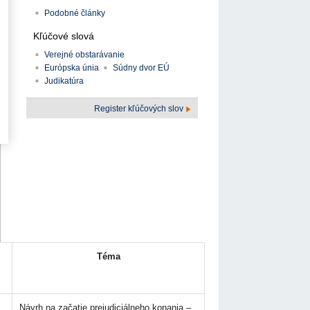
Podobné články
Kľúčové slová
Verejné obstarávanie
Európska únia
Súdny dvor EÚ
Judikatúra
Register kľúčových slov
Téma
Návrh na začatie prejudiciálneho konania –