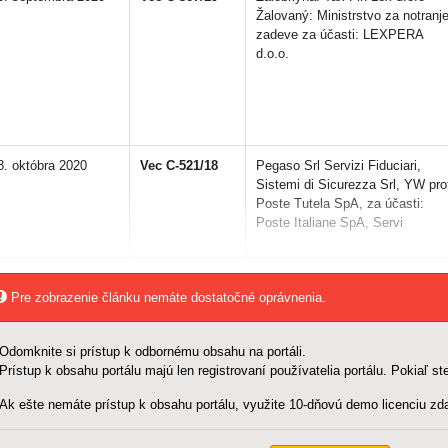
Žalovaný: Ministrstvo za notranj
zadeve za účasti: LEXPERA
d.o.o.
8. októbra 2020
Vec C-521/18
Pegaso Srl Servizi Fiduciari,
Sistemi di Sicurezza Srl, YW pro
Poste Tutela SpA, za účasti:
Poste Italiane SpA, Servi
Pre zobrazenie článku nemáte dostatočné oprávnenia.
Odomknite si prístup k odbornému obsahu na portáli.
Prístup k obsahu portálu majú len registrovaní používatelia portálu. Pokiaľ ste
Ak ešte nemáte prístup k obsahu portálu, využite 10-dňovú demo licenciu zda