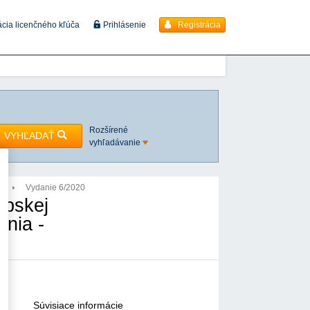
Registrácia
ácia licenčného kľúča
Prihlásenie
Rozšírené
VYHĽADAŤ
vyhľadávanie
0
Vydanie 6/2020
ópskej
ania -
Súvisiace informácie