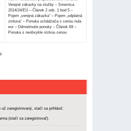
e
Verejné zákazky na služby – Smernica
2014/24/EÚ – Článok 2 ods. 1 bod 5 –
Pojem „verejná zákazka“ – Pojem „odplatná
zmluva“ – Ponuka uchádzača s cenou nula
eur – Odmietnutie ponuky – Článok 69 –
Ponuka s neobvykle nízkou cenou
ti
 už zaregistrovaný, stačí sa prihlásiť.
rma (stačí sa zaregistrovať).