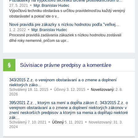
Požiadavky na výpočtovú techniku určené prostredníctvom b...
27. 5. 2021
Mgr. Branislav Hudec
Výpočtovú techniku obstaráva s určitou pravidelnosťou každý verejný
obstarávateľ a pokiaľ ide o v...
Nové pravidlá pre zákazky s nízkou hodnotou podľa "veľkej...
1. 2. 2022
Mgr. Branislav Hudec
Procesné pravidlá zadávania zákaziek s nízkou hodnotou zostávali
dlhé roky nemenné, pričom sa upr...
Súvisiace právne predpisy a komentáre
343/2015 Z.z. o verejnom obstarávaní a o zmene a doplnení
niektorých záko...
Schválený
18. 11. 2015
Účinný
3. 12. 2015
Novelizovaný:
2. 8.
2026
395/2021 Z.z. , ktorým sa mení a dopĺňa zákon č. 343/2015 Z.z. o
verejnom obstarávaní a o zmene a doplnení niektorých zákonov v
znení neskorších predpisov a ktorým sa menia a dopĺňajú niektoré
zák...
Schválený
7. 10. 2021
Účinný
5. 11. 2021
Novelizovaný:
31. 3.
2024