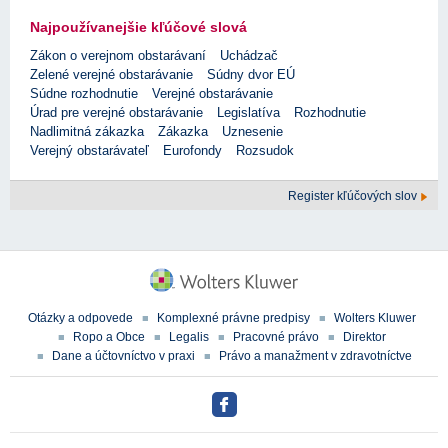
Najpoužívanejšie kľúčové slová
Zákon o verejnom obstarávaní
Uchádzač
Zelené verejné obstarávanie
Súdny dvor EÚ
Súdne rozhodnutie
Verejné obstarávanie
Úrad pre verejné obstarávanie
Legislatíva
Rozhodnutie
Nadlimitná zákazka
Zákazka
Uznesenie
Verejný obstarávateľ
Eurofondy
Rozsudok
Register kľúčových slov
Otázky a odpovede
Komplexné právne predpisy
Wolters Kluwer
Ropo a Obce
Legalis
Pracovné právo
Direktor
Dane a účtovníctvo v praxi
Právo a manažment v zdravotníctve