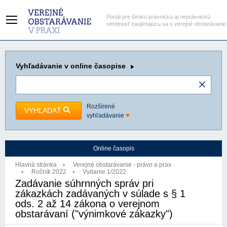
Portál pre širokú právnickú aj neprávnickú
verejnosť zaujímajúcu sa o verejné obstarávanie
Vyhľadávanie
v online časopise
Rozšírené
VYHĽADAŤ
vyhľadávanie
Online časopis
Hlavná stránka
Verejné obstarávanie - právo a prax
Ročník 2022
Vydanie 1/2022
Zadávanie súhrnných správ pri
zákazkách zadávaných v súlade s § 1
ods. 2 až 14 zákona o verejnom
obstarávaní ("výnimkové zákazky")