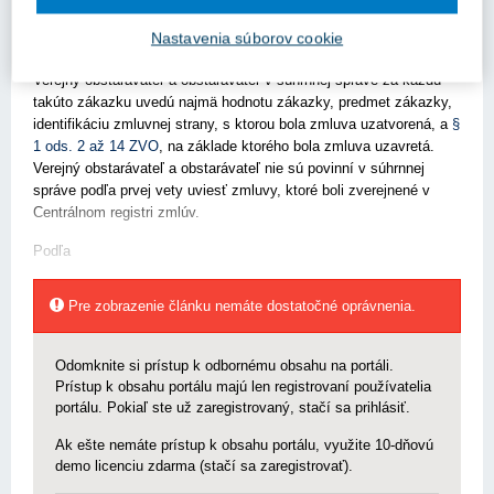
v profile súhrnnú správu o zmluvách so zmluvnými cenami
vyššími ako 1 000 eur, ktoré uzavreli za obdobie kalendárneho
Nastavenia súborov cookie
štvrťroka a na ktoré sa podľa
§ 1 ods. 2 až 14
nevzťahuje
ZVO
.
Verejný obstarávateľ a obstarávateľ v súhrnnej správe za každú
takúto zákazku uvedú najmä hodnotu zákazky, predmet zákazky,
identifikáciu zmluvnej strany, s ktorou bola zmluva uzatvorená, a
§
1 ods. 2 až 14 ZVO
, na základe ktorého bola zmluva uzavretá.
Verejný obstarávateľ a obstarávateľ nie sú povinní v súhrnnej
správe podľa prvej vety uviesť zmluvy, ktoré boli zverejnené v
Centrálnom registri zmlúv.
Podľa
Pre zobrazenie článku nemáte dostatočné oprávnenia.
Odomknite si prístup k odbornému obsahu na portáli.
Prístup k obsahu portálu majú len registrovaní používatelia
portálu. Pokiaľ ste už zaregistrovaný, stačí sa prihlásiť.
Ak ešte nemáte prístup k obsahu portálu, využite 10-dňovú
demo licenciu zdarma (stačí sa zaregistrovať).