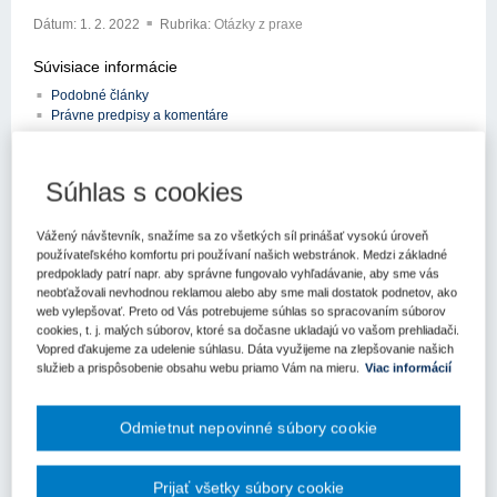
Dátum:
1. 2. 2022
Rubrika:
Otázky z praxe
Súvisiace informácie
Podobné články
Právne predpisy a komentáre
Kľúčové slová
Zákon o verejnom obstarávaní
Zákazka
Súhlas s cookies
Register kľúčových slov
Vážený návštevník, snažíme sa zo všetkých síl prinášať vysokú úroveň
používateľského komfortu pri používaní našich webstránok. Medzi základné
Ako a akým spôsobom sa zadávajú súhrnné správy pri
predpoklady patrí napr. aby správne fungovalo vyhľadávanie, aby sme vás
neobťažovali nevhodnou reklamou alebo aby sme mali dostatok podnetov, ako
„výnimkových zákazkách” a aké pravidlá sa na ne vzťahujú?
web vylepšovať. Preto od Vás potrebujeme súhlas so spracovaním súborov
cookies, t. j. malých súborov, ktoré sa dočasne ukladajú vo vašom prehliadači.
Podľa
§ 10 ods. 10 zákona č. 343/2015 Z.z.
o verejnom
Vopred ďakujeme za udelenie súhlasu. Dáta využijeme na zlepšovanie našich
obstarávaní a o zmene a doplnení niektorých zákonov v z. n. p.
služieb a prispôsobenie obsahu webu priamo Vám na mieru.
Viac informácií
(ďalej len "ZVO") platí, že ak to nevylučujú osobitné predpisy
(napr. zákon č.
215/2004 Z.z.
o ochrane utajovaných skutočností a
o zmene a doplnení niektorých zákonov v z. n. p., zákon č.
Odmietnut nepovinné súbory cookie
18/2018 Z.z.
o ochrane osobných údajov a o zmene a doplnení
niektorých zákonov v z. n. p.), verejný obstarávateľ a obstarávateľ
Prijať všetky súbory cookie
sú povinní do 30 dní po skončení kalendárneho štvrťroka uverejniť