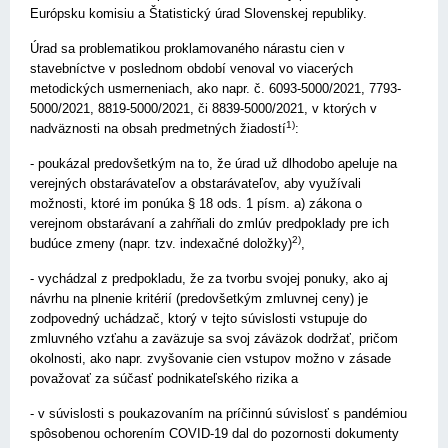
Európsku komisiu a Štatistický úrad Slovenskej republiky.
Úrad sa problematikou proklamovaného nárastu cien v
stavebníctve v poslednom období venoval vo viacerých
metodických usmerneniach, ako napr. č. 6093-5000/2021, 7793-
5000/2021, 8819-5000/2021, či 8839-5000/2021, v ktorých v
1)
nadväznosti na obsah predmetných žiadostí
:
- poukázal predovšetkým na to, že úrad už dlhodobo apeluje na
verejných obstarávateľov a obstarávateľov, aby využívali
možnosti, ktoré im ponúka § 18 ods. 1 písm. a) zákona o
verejnom obstarávaní a zahŕňali do zmlúv predpoklady pre ich
2)
budúce zmeny (napr. tzv. indexačné doložky)
,
- vychádzal z predpokladu, že za tvorbu svojej ponuky, ako aj
návrhu na plnenie kritérií (predovšetkým zmluvnej ceny) je
zodpovedný uchádzač, ktorý v tejto súvislosti vstupuje do
zmluvného vzťahu a zaväzuje sa svoj záväzok dodržať, pričom
okolnosti, ako napr. zvyšovanie cien vstupov možno v zásade
považovať za súčasť podnikateľského rizika a
- v súvislosti s poukazovaním na príčinnú súvislosť s pandémiou
spôsobenou ochorením COVID-19 dal do pozornosti dokumenty