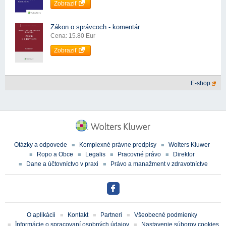
Zobraziť
Zákon o správcoch - komentár
Cena: 15.80 Eur
Zobraziť
E-shop
Otázky a odpovede
Komplexné právne predpisy
Wolters Kluwer
Ropo a Obce
Legalis
Pracovné právo
Direktor
Dane a účtovníctvo v praxi
Právo a manažment v zdravotníctve
O aplikácii
Kontakt
Partneri
Všeobecné podmienky
Ïnformácie o spracovaní osobných údajov
Nastavenie súborov cookies