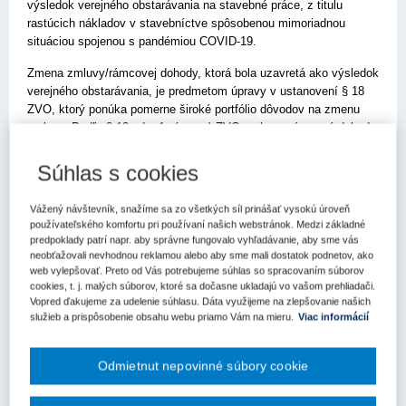
výsledok verejného obstarávania na stavebné práce, z titulu
rastúcich nákladov v stavebníctve spôsobenou mimoriadnou
situáciou spojenou s pandémiou COVID-19.
Zmena zmluvy/rámcovej dohody, ktorá bola uzavretá ako výsledok
verejného obstarávania, je predmetom úpravy v ustanovení § 18
ZVO, ktorý ponúka pomerne široké portfólio dôvodov na zmenu
zmluvy. Podľa § 18 ods. 1 písm. c) ZVO zmluvu, rámcovú dohodu
alebo koncesnú zmluvu možno zmeniť počas jej trvania bez
nového verejného obstarávania, ak potreba zmeny vyplynula z
Súhlas s cookies
okolností, ktoré verejný obstarávateľ alebo obstarávateľ nemohol
pri vynaložení náležitej starostlivosti predvídať a zmenou sa
Vážený návštevník, snažíme sa zo všetkých síl prinášať vysokú úroveň
nemení charakter zmluvy, rámcovej dohody alebo koncesnej
používateľského komfortu pri používaní našich webstránok. Medzi základné
zmluvy.
predpoklady patrí napr. aby správne fungovalo vyhľadávanie, aby sme vás
neobťažovali nevhodnou reklamou alebo aby sme mali dostatok podnetov, ako
Podľa § 18 ods. 5 ZVO zmenou z titulu okolností, ktoré nemohol
web vylepšovať. Preto od Vás potrebujeme súhlas so spracovaním súborov
verejný obstarávateľ predvídať, nemôže dôjsť k navýšeniu hodnoty
cookies, t. j. malých súborov, ktoré sa dočasne ukladajú vo vašom prehliadači.
Vopred ďakujeme za udelenie súhlasu. Dáta využijeme na zlepšovanie našich
plnenia o viac ako 50% hodnoty pôvodnej zmluvy, rámcovej
služieb a prispôsobenie obsahu webu priamo Vám na mieru.
Viac informácií
dohody alebo koncesnej zmluvy.
Legislatívna úprava v ZVO tak umožňuje z titulu
Odmietnut nepovinné súbory cookie
nepredvídateľných okolností zmeniť zmluvu (napr. zmluvu o dielo
na stavebné práce), v dôsledku ktorej dôjde k navýšeniu hodnoty