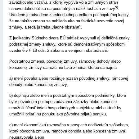
záväzkového vzťahu, z ktorej vyplýva vôľa zmluvných strán
5)
nanovo dohodnúť sa na podstatných náležitostiach zmluvy
.
Uvedené je odvodené z jednoduchej a celkom pochopiteľnej logiky,
že na takúto zmenu sa nahliada ako na faktické uzavretie novej
zmluvy, a teda ju treba „riadne obstarať“.
Z judikatúry Súdneho dvora EÚ taktiež vyplynuli aj definičné znaky
podstatnej zmeny zmluvy, ktoré sú demonštratívnym spôsobom
uvedené v § 18 ods. 2 zákona o verejnom obstarávaní.
Podstatnou zmenou pôvodnej zmluvy, rámcovej dohody alebo
koncesnej zmluvy sa rozumie taká zmena, ktorou sa najmä
a) mení povaha alebo rozširuje rozsah pôvodnej zmluvy, rámcovej
dohody alebo koncesnej zmluvy,
b) dopĺňajú alebo menia podstatným spôsobom podmienky, ktoré
by v pôvodnom postupe zadávania zákazky alebo koncesie
umožnili účasť iných hospodárskych subjektov, alebo ktoré by
umožnili prijať inú ponuku ako pôvodne prijatú ponuku,
c) mení ekonomická rovnováha v prospech dodávateľa spôsobom,
ktorý pôvodná zmluva, rámcová dohoda alebo koncesná zmluva
neupravovala alebo