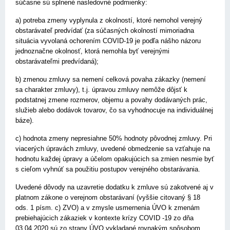
súčasne sú splnené nasledovné podmienky:
a) potreba zmeny vyplynula z okolností, ktoré nemohol verejný
obstarávateľ predvídať (za súčasných okolností mimoriadna
situácia vyvolaná ochorením COVID-19 je podľa nášho názoru
jednoznačne okolnosť, ktorá nemohla byť verejnými
obstarávateľmi predvídaná);
b) zmenou zmluvy sa nemení celková povaha zákazky (nemení
sa charakter zmluvy), t.j. úpravou zmluvy nemôže dôjsť k
podstatnej zmene rozmerov, objemu a povahy dodávaných prác,
služieb alebo dodávok tovarov, čo sa vyhodnocuje na individuálnej
báze).
c) hodnota zmeny nepresiahne 50% hodnoty pôvodnej zmluvy. Pri
viacerých úpravách zmluvy, uvedené obmedzenie sa vzťahuje na
hodnotu každej úpravy a účelom opakujúcich sa zmien nesmie byť
s cieľom vyhnúť sa použitiu postupov verejného obstarávania.
Uvedené dôvody na uzavretie dodatku k zmluve sú zakotvené aj v
platnom zákone o verejnom obstarávaní (vyššie citovaný § 18
ods. 1 písm. c) ZVO) a v zmysle usmernenia ÚVO k zmenám
prebiehajúcich zákaziek v kontexte krízy COVID -19 zo dňa
03.04.2020 sú zo strany ÚVO vykladané rovnakým spôsobom.