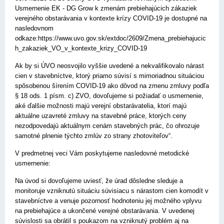
Usmernenie EK - DG Grow k zmenám prebiehajúcich zákaziek
verejného obstarávania v kontexte krízy COVID-19 je dostupné na
nasledovnom
odkaze:https://www.uvo.gov.sk/extdoc/2609/Zmena_prebiehajucic
h_zakaziek_VO_v_kontexte_krizy_COVID-19
Ak by si ÚVO neosvojilo vyššie uvedené a nekvalifikovalo nárast
cien v stavebníctve, ktorý priamo súvisí s mimoriadnou situáciou
spôsobenou šírením COVID-19 ako dôvod na zmenu zmluvy podľa
§ 18 ods. 1 písm. c) ZVO, dovoľujeme si požiadať o usmernenie,
aké ďalšie možnosti majú verejní obstarávatelia, ktorí majú
aktuálne uzavreté zmluvy na stavebné práce, ktorých ceny
nezodpovedajú aktuálnym cenám stavebných prác, čo ohrozuje
samotné plnenie týchto zmlúv zo strany zhotoviteľov“.
V predmetnej veci Vám poskytujeme nasledovné metodické
usmernenie:
Na úvod si dovoľujeme uviesť, že úrad dôsledne sleduje a
monitoruje vzniknutú situáciu súvisiacu s nárastom cien komodít v
stavebníctve a venuje pozornosť hodnoteniu jej možného vplyvu
na prebiehajúce a ukončené verejné obstarávania. V uvedenej
súvislosti sa obrátil s poukazom na vzniknutý problém aj na