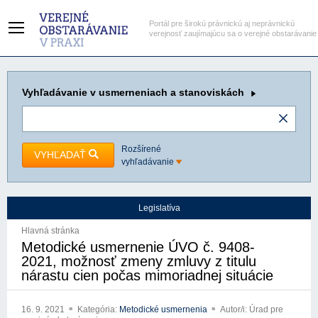
Portál pre širokú právnickú aj neprávnickú
verejnosť zaujímajúcu sa o verejné obstarávanie
Vyhľadávanie
v usmerneniach a stanoviskách
Rozšírené
VYHĽADAŤ
vyhľadávanie
Legislatíva
Hlavná stránka
Metodické usmernenie ÚVO č. 9408-
2021, možnosť zmeny zmluvy z titulu
nárastu cien počas mimoriadnej situácie
16. 9. 2021
Kategória:
Metodické usmernenia
Autor/i: Úrad pre