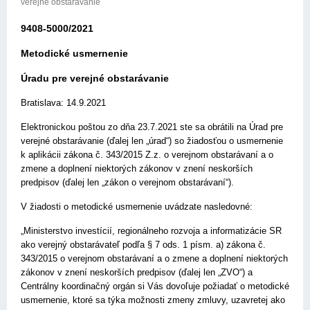
verejné obstarávanie
9408-5000/2021
Metodické usmernenie
Úradu pre verejné obstarávanie
Bratislava: 14.9.2021
Elektronickou poštou zo dňa 23.7.2021 ste sa obrátili na Úrad pre
verejné obstarávanie (ďalej len „úrad“) so žiadosťou o usmernenie
k aplikácii zákona č. 343/2015 Z.z. o verejnom obstarávaní a o
zmene a doplnení niektorých zákonov v znení neskorších
predpisov (ďalej len „zákon o verejnom obstarávaní“).
V žiadosti o metodické usmernenie uvádzate nasledovné:
„Ministerstvo investícií, regionálneho rozvoja a informatizácie SR
ako verejný obstarávateľ podľa § 7 ods. 1 písm. a) zákona č.
343/2015 o verejnom obstarávaní a o zmene a doplnení niektorých
zákonov v znení neskorších predpisov (ďalej len „ZVO“) a
Centrálny koordinačný orgán si Vás dovoľuje požiadať o metodické
usmernenie, ktoré sa týka možnosti zmeny zmluvy, uzavretej ako