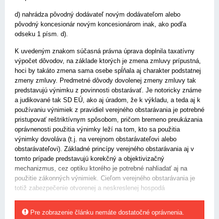
d) nahrádza pôvodný dodávateľ novým dodávateľom alebo
pôvodný koncesionár novým koncesionárom inak, ako podľa
odseku 1 písm. d).
K uvedeným znakom súčasná právna úprava doplnila taxatívny
výpočet dôvodov, na základe ktorých je zmena zmluvy prípustná,
hoci by takáto zmena sama osebe spĺňala aj charakter podstatnej
zmeny zmluvy. Predmetné dôvody dovolenej zmeny zmluvy tak
predstavujú výnimku z povinnosti obstarávať. Je notoricky známe
a judikované tak SD EÚ, ako aj úradom, že k výkladu, a teda aj k
používaniu výnimiek z pravidiel verejného obstarávania je potrebné
pristupovať reštriktívnym spôsobom, pričom bremeno preukázania
oprávnenosti použitia výnimky leží na tom, kto sa použitia
výnimky dovoláva (t.j. na verejnom obstarávateľovi alebo
obstarávateľovi). Základné princípy verejného obstarávania aj v
tomto prípade predstavujú korekčný a objektivizačný
mechanizmus, cez optiku ktorého je potrebné nahliadať aj na
použitie zákonných výnimiek. Cieľom verejného obstarávania je
totiž zabezpečenie otvorenej a neskreslenej hospodá
Pre zobrazenie článku nemáte dostatočné oprávnenia.