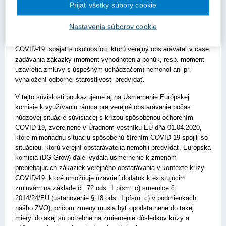
plnenia o maximálne 50% hodnoty pôvodnej zmluvy.
Prijať všetky súbory cookie
V kontexte vyššie uvedeného si dovoľujeme požiadať ÚVO o
Nastavenia súborov cookie
usmernenie, či je možné nárast cien v stavebníctve, ktorý vznikol
v priamej súvislosti s mimoriadnou situáciou, ktorou je pandémia
COVID-19, spájať s okolnosťou, ktorú verejný obstarávateľ v čase
zadávania zákazky (moment vyhodnotenia ponúk, resp. moment
uzavretia zmluvy s úspešným uchádzačom) nemohol ani pri
vynaložení odbornej starostlivosti predvídať.
V tejto súvislosti poukazujeme aj na Usmernenie Európskej
komisie k využívaniu rámca pre verejné obstarávanie počas
núdzovej situácie súvisiacej s krízou spôsobenou ochorením
COVID-19, zverejnené v Úradnom vestníku EÚ dňa 01.04.2020,
ktoré mimoriadnu situáciu spôsobenú šírením COVID-19 spojili so
situáciou, ktorú verejní obstarávatelia nemohli predvídať. Európska
komisia (DG Grow) ďalej vydala usmernenie k zmenám
prebiehajúcich zákaziek verejného obstarávania v kontexte krízy
COVID-19, ktoré umožňuje uzavrieť dodatok k existujúcim
zmluvám na základe čl. 72 ods. 1 písm. c) smernice č.
2014/24/EÚ (ustanovenie § 18 ods. 1 písm. c) v podmienkach
nášho ZVO), pričom zmeny musia byť opodstatnené do takej
miery, do akej sú potrebné na zmiernenie dôsledkov krízy a