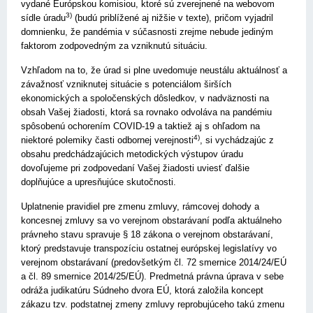
vydané Európskou komisiou, ktoré sú zverejnené na webovom
3)
sídle úradu
(budú priblížené aj nižšie v texte), pričom vyjadril
domnienku, že pandémia v súčasnosti zrejme nebude jediným
faktorom zodpovedným za vzniknutú situáciu.
Vzhľadom na to, že úrad si plne uvedomuje neustálu aktuálnosť a
závažnosť vzniknutej situácie s potenciálom širších
ekonomických a spoločenských dôsledkov, v nadväznosti na
obsah Vašej žiadosti, ktorá sa rovnako odvoláva na pandémiu
spôsobenú ochorením COVID-19 a taktiež aj s ohľadom na
4)
niektoré polemiky časti odbornej verejnosti
, si vychádzajúc z
obsahu predchádzajúcich metodických výstupov úradu
dovoľujeme pri zodpovedaní Vašej žiadosti uviesť ďalšie
doplňujúce a upresňujúce skutočnosti.
Uplatnenie pravidiel pre zmenu zmluvy, rámcovej dohody a
koncesnej zmluvy sa vo verejnom obstarávaní podľa aktuálneho
právneho stavu spravuje § 18 zákona o verejnom obstarávaní,
ktorý predstavuje transpozíciu ostatnej európskej legislatívy vo
verejnom obstarávaní (predovšetkým čl. 72 smernice 2014/24/EÚ
a čl. 89 smernice 2014/25/EÚ). Predmetná právna úprava v sebe
odráža judikatúru Súdneho dvora EÚ, ktorá založila koncept
zákazu tzv. podstatnej zmeny zmluvy reprobujúceho takú zmenu