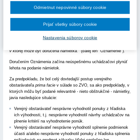
zákona č. 343/2015 Z.z. o verejnom obstarávaní a o zmene a
Odmietnut nepovinné súbory cookie
doplnení niektorých zákonov v z. n. p. (ďalej len "ZVO") sa
uchádzači v oznámení o vyhodnotení ponúk podľa § 55 ods. 2
ZVO dozvedia konečné poradie uchádzačov. Oznámenie zaslané
Prijať všetky súbory cookie
verejným obstarávateľom neúspešným uchádzačom musí v
zmysle litery predmetného ustanovenia obsahovať
"identifikáciu
Nastavenia súborov cookie
úspešného uchádzača alebo uchádzačov, informáciu o
charakteristikách a výhodách prijatej ponuky alebo ponúk a lehotu,
v ktorej môže byť doručená námietka."
(ďalej len "Oznámenie").
Doručením Oznámenia začína neúspešnému uchádzačovi plynúť
lehota na podanie námietok.
Za predpokladu, že bol celý dovtedajší postup verejného
obstarávateľa
prima facie
v súlade so ZVO, sa ako predpoklady, v
ktorých môžu byť podané relevantné - nieto obštrukčné - námietky,
javia nasledujúce situácie:
Verejný obstarávateľ nesprávne vyhodnotil ponuky z hľadiska
ich výhodnosti, t.j. nesprávne vyhodnotil návrhy uchádzačov na
plnenie kritérií na vyhodnotenie ponúk.
Verejný obstarávateľ nesprávne vyhodnotil splnenie podmienok
účasti a/alebo nesprávne vyhodnotil ponuky z hľadiska splnenia
požiadaviek na predmet zákazky (ďalej spoločne len