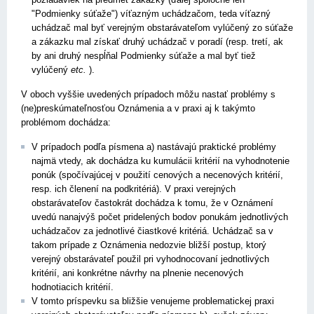
"Podmienky súťaže") víťazným uchádzačom, teda víťazný
uchádzač mal byť verejným obstarávateľom vylúčený zo súťaže
a zákazku mal získať druhý uchádzač v poradí (resp. tretí, ak
by ani druhý nespĺňal Podmienky súťaže a mal byť tiež
vylúčený
etc.
).
V oboch vyššie uvedených prípadoch môžu nastať problémy s
(ne)preskúmateľnosťou Oznámenia a v praxi aj k takýmto
problémom dochádza:
V prípadoch podľa písmena a) nastávajú praktické problémy
najmä vtedy, ak dochádza ku kumulácii kritérií na vyhodnotenie
ponúk (spočívajúcej v použití cenových a necenových kritérií,
resp. ich členení na podkritériá). V praxi verejných
obstarávateľov častokrát dochádza k tomu, že v Oznámení
uvedú nanajvýš počet pridelených bodov ponukám jednotlivých
uchádzačov za jednotlivé čiastkové kritériá. Uchádzač sa v
takom prípade z Oznámenia nedozvie bližší postup, ktorý
verejný obstarávateľ použil pri vyhodnocovaní jednotlivých
kritérií, ani konkrétne návrhy na plnenie necenových
hodnotiacich kritérií.
V tomto príspevku sa bližšie venujeme problematickej praxi