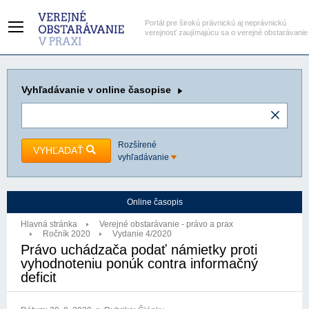
Portál pre širokú právnickú aj neprávnickú
verejnosť zaujímajúcu sa o verejné obstarávanie
Vyhľadávanie
v online časopise
Rozšírené
VYHĽADAŤ
vyhľadávanie
Online časopis
Hlavná stránka
Verejné obstarávanie - právo a prax
Ročník 2020
Vydanie 4/2020
Právo uchádzača podať námietky proti
vyhodnoteniu ponúk contra informačný
deficit