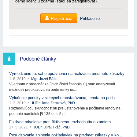
demo licenciu zdarma (stačí sa zaregistrovať).
Registrácia
Prihlásenie
Podobné články
Vymedzenie rozsahu oprávnenia na realizáciu predmetu zákazky
1. 8. 2019
Mgr. Jozef Bálint
V jednom z predchádzajúcich čísiel časopisu1) sme analyzovali
možnosti preukazovania podmienky úč...
Vylúčenie ponuky z verejného obstarávania, lehota na poda...
1. 2. 2019
JUDr. Jana Zemková, PhD.
Rozhodujúcou skutočnosťou pre ustanovenie a počítanie lehoty na
podanie námietok [§ 138 ods. 5 pí...
Fiktívne odvolanie proti fiktívnemu rozhodnutiu o zamietn...
27. 5. 2021
JUDr. Juraj Tkáč, PhD.
Posudzovanie splnenia požiadaviek na predmet zákazky v ko...