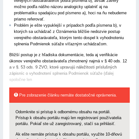
verejných obstarávateľov podľa písmena b), avšak závery
možno podľa nášho názoru analogicky uplatniť aj na
problematiku spadajúcu pod písmeno a), hoci na ňu nebudeme
priamo referovať.
Problém je ešte vypuklejší v prípadoch podľa písmena b), v
ktorých sa uchádzač z Oznámenia bližšie nedozvie postup
verejného obstarávateľa, ktorým tento dospel k vyhodnoteniu
splnenia Podmienok súťaže víťazným uchádzačom.
Bližší postup je z hľadiska dokumentácie, teda aj verifikácie
úkonov verejného obstarávateľa zhmotnený najmä v § 40 ods. 12
a v §. 53 ods. 9 ZVO, ktoré upravujú náležitosti príslušných
zápisníc o vyhodnotení splnenia Podmienok súťaže (ďalej
spoločne len
Pre zobrazenie článku nemáte dostatočné oprávnenia.
Odomknite si prístup k odbornému obsahu na portáli.
Prístup k obsahu portálu majú len registrovaní používatelia
portálu. Pokiaľ ste už zaregistrovaný, stačí sa prihlásiť.
Ak ešte nemáte prístup k obsahu portálu, využite 10-dňovú