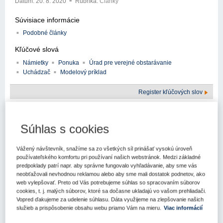
Dátum:
20. 8. 2020
Rubrika:
Články
Súvisiace informácie
Podobné články
Kľúčové slová
Námietky
Ponuka
Úrad pre verejné obstarávanie
Uchádzač
Modelový príklad
Register kľúčových slov
Tento príspevok sa zaoberá materiálnym rozmerom práva
uchádzača podať námietky proti oznámeniu o vyhodnotení
Súhlas s cookies
ponúk alebo návrhov v kontraste s informačným deficitom
uchádzača vo svetle právnej úpravy a rozhodovacej praxe
Vážený návštevník, snažíme sa zo všetkých síl prinášať vysokú úroveň
Úradu pre verejné obstarávanie.
používateľského komfortu pri používaní našich webstránok. Medzi základné
predpoklady patrí napr. aby správne fungovalo vyhľadávanie, aby sme vás
PRAKTICKÁ PROBLEMATIKA -
neobťažovali nevhodnou reklamou alebo aby sme mali dostatok podnetov, ako
MODELOVÁ SITUÁCIA A PRÁVNY
web vylepšovať. Preto od Vás potrebujeme súhlas so spracovaním súborov
cookies, t. j. malých súborov, ktoré sa dočasne ukladajú vo vašom prehliadači.
POHĽAD
Vopred ďakujeme za udelenie súhlasu. Dáta využijeme na zlepšovanie našich
služieb a prispôsobenie obsahu webu priamo Vám na mieru.
Viac informácií
Prakticky v každom jednom prípade verejného obstarávania podľa