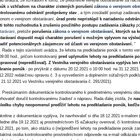
ad uvádza, že vzhľadom k tomu, že predmetné verejné obstarávanie sa nac
núk
a
vzhľadom na charakter zistených porušení
zákona o verejnom obs
trolovanému odstrániť protiprávny stav
, a tým zosúladiť postup zadávani
onom o verejnom obstarávaní,
úrad preto nepristúpil k nariadeniu odstráni
ti tohto rozhodnutia k zrušeniu použitého postupu zadávania zákazky
po
tarávaní
, pretože
porušenia
zákona o verejnom obstarávaní
, ktorých sa
tarávaní dopustil majú charakter porušení s možným vplyvom na výsled
adiť potencionálnych záujemcov od účasti vo verejnom obstarávaní.
"
. Rada v tejto súvislosti uvádza, že lehota na predkladanie ponúk v tomto v
09:00 hod., pričom kontrolovaný
pred uplynutím lehoty na predkladanie p
pravoval (nepredlžoval). Z Vestníka verejného obstarávania vyplýva len 
áranie ponúk
- po prvýkrát z dátumu 20.12.2021 o 10:00 hod. na 31.12.2021
12.2022 redakčnou opravou č. 3 a vysvetlením a doplnením súťažných podkla
 21.12.2021 vo Vestníku verejného obstarávania č. 291/2021).
. Preskúmaním dokumentácie kontrolovaného k predmetnému verejnému obstar
rhovateľ doručil kontrolovanému žiadosť o nápravu. Rada ďalej zistila, že
nav
ledku chyby neopomenul predĺžiť lehotu na predkladanie ponúk, keďže p
krétne z dokumentácie vyplýva, že navrhovateľ si dňa 18.12.2021 e-mailom (
ledne dňa 19.12.2021 aj prostredníctvom IS eZakazky overoval, či kontrolova
12.2021, po tom, ako otázku o (ne)predĺžení lehoty na predkladanie ponúk za
taktná osoba kontrolovaného prostredníctvom odpovede na e-mail odkázala 