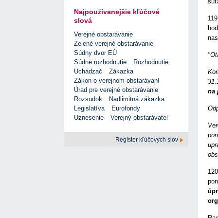
súť
Najpoužívanejšie kľúčové
119
slová
hod
Verejné obstarávanie
nas
Zelené verejné obstarávanie
Súdny dvor EÚ
"Ot
Súdne rozhodnutie
Rozhodnutie
Uchádzač
Zákazka
Kor
Zákon o verejnom obstarávaní
31.
Úrad pre verejné obstarávanie
na 
Rozsudok
Nadlimitná zákazka
Odp
Legislatíva
Eurofondy
Uznesenie
Verejný obstarávateľ
Ver
pon
Register kľúčových slov
upr
obs
120
po
úpr
org
Rad