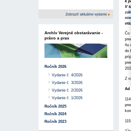
17. 7. 2026
Úrad pre verejné obstarávanie
Výzva č. 3/2026: Podpo
k p
prezentáciu kultúr...
Týždenný súhrn výstupov ÚVO za 27. týždeň
V t
22. 1. 2026
17. 7. 2026
Úrad pre verejné obstarávanie
zák
Zobraziť aktuálne vydanie
Otvorenie výzvy na pred
Zelené obstarávanie naráža na bariéry aj obavy
nie
pre spracovanie ...
8. 7. 2026
Úrad pre verejné obstarávanie
otá
22. 1. 2026
Predseda ÚVO prehodnotil rozhodnutia týkajúce s
Výzva na poskytnutie s
konfliktu záujmov
Archív Verejné obstarávanie -
Čo 
potenciálnych c...
8. 7. 2026
Úrad pre verejné obstarávanie
právo a prax
14. 11. 2025
pre
Tretia výzva v Interre
ňu 
regiónu oficiálne vyhlá..
do 
2. 10. 2025
prí
pre
Ročník 2026
202
Vydanie č. 4/2026
Z r
Vydanie č. 3/2026
Ad 
Vydanie č. 2/2026
Vydanie č. 1/2026
114
pre
Ročník 2025
kon
Ročník 2024
115
Ročník 2023