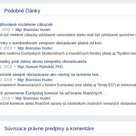
Podobné články
)dovolené rozdelenie zákaziek
3. 2020
Mgr. Branislav Hudec
li byť niektoré zákazky vyhlásené samostatne alebo mali byť vyhlásené spoločne v
inky v eurofondovom verejnom obstarávaní platné od kon...
12. 2019
Mgr. Branislav Hudec
tém riadenia Európskych štrukturálnych a investičných fondov (ďalej aj "Systém riad
ietky proti inému úkonu verejného obstarávateľa
12. 2019
Mgr. Samuel Rybnikár, PhD.
nčené verejné obstarávanie ako nástroj na overenie hos...
10. 2019
Mgr. Branislav Hudec
 projektoch financovaných z fondov Európskej únie (ďalej aj "fondy EÚ") je mimoriadn
é usmernenie Európskej komisie na určovanie finančných...
8. 2019
Mgr. Branislav Hudec
ančné korekcie alebo finančné opravy sú následkom chybných verejných obstaráva
Súvisiace právne predpisy a komentáre