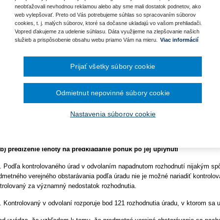
ra pre vybavenie knižníc a
odmienkam danej súťaže. Častokrát ide o obštrukcie zo strany záujemco
neobťažovali nevhodnou reklamou alebo aby sme mali dostatok podnetov, ako
akomto prípade je voči takýmto obštrukciám verejný obstarávateľ chrán
December 2024
web vylepšovať. Preto od Vás potrebujeme súhlas so spracovaním súborov
November 2024
onom č. 343/2015 Z. z. o verejnom obstarávaní a o zmene a doplnení
cookies, t. j. malých súborov, ktoré sa dočasne ukladajú vo vašom prehliadači.
kladanie žiadostí o dotácie
Október 2024
ktorých zákonov v z. n. p.
, pričom môže odmietnuť odpovedať na danú
Vopred ďakujeme za udelenie súhlasu. Dáta využijeme na zlepšovanie našich
September 2024
zku s odôvodnením, že nebola položená dostatočne vopred.
služieb a prispôsobenie obsahu webu priamo Vám na mieru.
Viac informácií
August 2024
a
lužieb pre zhotovenie analýzy
Júl 2024
však v prípade, že otázka, ktorá bola položená tesne pred lehotou na
Jún 2024
dkladanie ponúk, je kvalitná, a teda verejný obstarávateľ považuje za potrebn
Prijať všetky súbory cookie
Máj 2024
Apríl 2024
g Programe dunajského
odpovedať? Samotné administrovanie odpovede, jej zverejnenie a zaslanie
.
Marec 2024
lehoty na predkladanie ponúk. Vzniká tak otázka, či možno lehotu na predklada
Február 2024
Odmietnut nepovinné súbory cookie
pade, ak by verejný obstarávateľ neotvoril predmetné ponuky a k predĺženiu už
Január 2024
d otvorením ponúk. Na uvedené odpovedala Rada Úradu pre verejné obstaráva
2023
Nastavenia súborov cookie
2.
December 2023
November 2023
ozhodnutia:
Október 2023
September 2023
b) predĺženie lehoty na predkladanie ponúk po jej uplynutí
. Podľa kontrolovaného úrad v odvolaním napadnutom rozhodnutí nijakým sp
dmetného verejného obstarávania podľa úradu nie je možné nariadiť kontrolov
trolovaný za významný nedostatok rozhodnutia.
. Kontrolovaný v odvolaní rozporuje bod 121 rozhodnutia úradu, v ktorom sa u