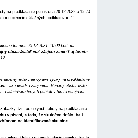
hoty na predkladanie ponúk dňa 20.12.2022 o 13:20
e a doplnenie súťažných podkladov č. 4"
odného termínu 20.12.2021, 10:00 hod. na
ejný obstarávateľ mal záujem zmeniť aj termín
21?
označenej redakčnej oprave výzvy na predkladanie
aní
, ako uvádza záujemca. Verejný obstarávateľ
ch a administratívnych potrieb v tomto verejnom
akazky, tzn. po uplynutí lehoty na predkladanie
bu v písaní, a teda, že skutočne došlo iba k
vzhľadom na identifikované aktuálne
 po uplynutí lehoty na predkladanie ponúk v tomto