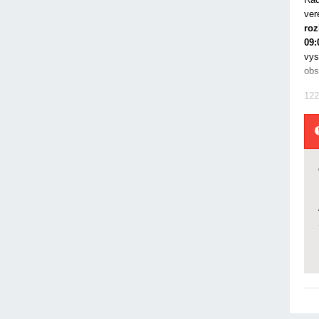
ver
roz
09:
vys
obs
122