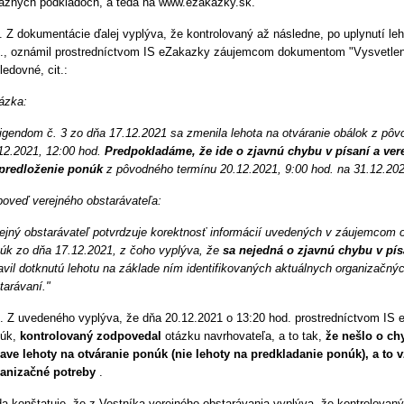
ažných podkladoch, a teda na www.ezakazky.sk.
. Z dokumentácie ďalej vyplýva, že kontrolovaný až následne, po uplynutí le
., oznámil prostredníctvom IS eZakazky záujemcom dokumentom "Vysvetleni
ledovné, cit.:
ázka:
igendom č. 3 zo dňa 17.12.2021 sa zmenila lehota na otváranie obálok z pôv
12.2021, 12:00 hod.
Predpokladáme, že ide o zjavnú chybu v písaní a ver
predloženie ponúk
z pôvodného termínu 20.12.2021, 9:00 hod. na 31.12.20
oveď verejného obstarávateľa:
ejný obstarávateľ potvrdzuje korektnosť informácií uvedených v záujemcom 
úk zo dňa 17.12.2021, z čoho vyplýva, že
sa nejedná o zjavnú chybu v pís
avil dotknutú lehotu na základe ním identifikovaných aktuálnych organizačný
tarávaní."
. Z uvedeného vyplýva, že dňa 20.12.2021 o 13:20 hod. prostredníctvom IS eZ
núk,
kontrolovaný zodpovedal
otázku navrhovateľa, a to tak,
že nešlo o chy
ave lehoty na otváranie ponúk (nie lehoty na predkladanie ponúk), a to 
anizačné potreby
.
a konštatuje, že z Vestníka verejného obstarávania vyplýva, že kontrolovaný