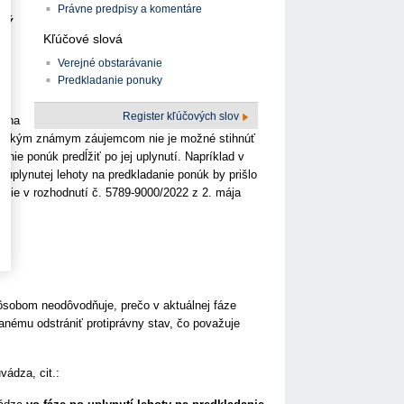
v.
Právne predpisy a komentáre
ený
Kľúčové slová
Verejné obstarávanie
Predkladanie ponuky
Register kľúčových slov
é na
 všetkým známym záujemcom nie je možné stihnúť
nie ponúk predĺžiť po jej uplynutí. Napríklad v
 uplynutej lehoty na predkladanie ponúk by prišlo
nie v rozhodnutí č. 5789-9000/2022 z 2. mája
ôsobom neodôvodňuje, prečo v aktuálnej fáze
anému odstrániť protiprávny stav, čo považuje
vádza, cit.: