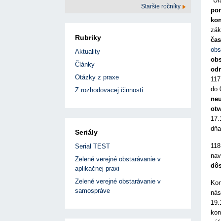
"Úr
Staršie ročníky
po
kon
zák
Rubriky
čas
obs
Aktuality
obs
Články
odr
Otázky z praxe
117
do 
Z rozhodovacej činnosti
neu
otv
17.
dňa
Seriály
118
Serial TEST
nav
Zelené verejné obstarávanie v
dôs
aplikačnej praxi
Zelené verejné obstarávanie v
Kon
samospráve
nás
19.
kon