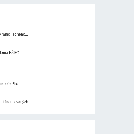
 rámci jedného...
enia EŠIF")...
e dôležité...
ní financovaných...