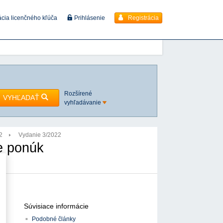
Registrácia
ácia licenčného kľúča
Prihlásenie
Rozšírené
VYHĽADAŤ
vyhľadávanie
2
Vydanie 3/2022
e ponúk
Súvisiace informácie
Podobné články