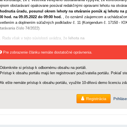
ejnom obstarávaní opakovane posúval redakčnými opravami lehotu na otvára
hodnutia úradu, posunul okrem lehoty na otváranie ponúk aj lehotu na 
00 hod. na 09.05.2022 do 09:00 hod.
, čo oznámil záujemcom a uchádzačom
vetlením a doplnením súťažných podkladov č. 11 (Korigendum č. 17150 - IOX
tarávania číslo 74/2022).
. Rada však v tejto súvislosti uvádza, že
lehota na
Pre zobrazenie článku nemáte dostatočné oprávnenia.
Odomknite si prístup k odbornému obsahu na portáli.
Prístup k obsahu portálu majú len registrovaní používatelia portálu. Pokiaľ ste
Ak ešte nemáte prístup k obsahu portálu, využite 10-dňovú demo licenciu zda
Registrácia
Prihláse