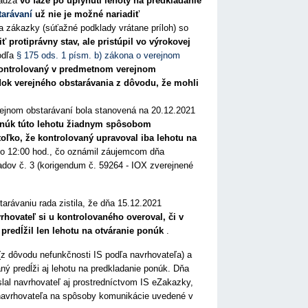
hádza
vo fáze po uplynutí lehoty na predkladanie
tarávaní
už nie je možné nariadiť
a zákazky (súťažné podklady vrátane príloh) so
ť protiprávny stav, ale pristúpil vo výrokovej
dľa
§ 175 ods. 1 písm. b) zákona o verejnom
 kontrolovaný v predmetnom verejnom
ok verejného obstarávania z dôvodu, že mohli
erejnom obstarávaní bola stanovená na 20.12.2021
onúk túto lehotu žiadnym spôsobom
toľko, že kontrolovaný upravoval iba lehotu na
 o 12:00 hod., čo oznámil záujemcom dňa
dov č. 3 (korigendum č. 59264 - IOX zverejnené
ávaniu rada zistila, že dňa 15.12.2021
rhovateľ si u kontrolovaného overoval, či v
redĺžil len lehotu na otváranie ponúk
.
z dôvodu nefunkčnosti IS podľa navrhovateľa) a
ný predĺži aj lehotu na predkladanie ponúk. Dňa
slal navrhovateľ aj prostredníctvom IS eZakazky,
navrhovateľa na spôsoby komunikácie uvedené v