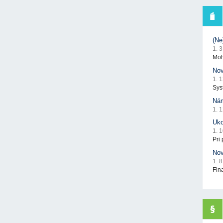
(Ne
1. 
Moh
Nov
1. 
Sys
Nám
1. 
Uko
1. 
Pri
Nov
1. 
Fin