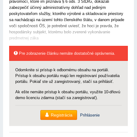
právomocí, ktoré im priznáva § 6 ods. 3 StDrG, dokázali
zabezpečiť účinný administratívny dohľad nad jediným
poskytovateľom služby, ktorého výrobné a skladovacie priestory
sa nachádzajú na území tohto členského štátu, v danom prípade
voči spoločnosti ÖS, je potrebné uviesť, že hoci je pravda, že
hospodársky subjekt, ktorému bolo zverené vykonávanie
predmetnej záka
Pre zobrazenie článku nemáte dostatočné oprávnenia.
Odomknite si prístup k odbornému obsahu na portáli.
Prístup k obsahu portálu majú len registrovaní používatelia
portálu. Pokiaľ ste už zaregistrovaný, stačí sa prihlásiť.
Ak ešte nemáte prístup k obsahu portálu, využite 10-dňovú
demo licenciu zdarma (stačí sa zaregistrovať).
Registrácia
Prihlásenie