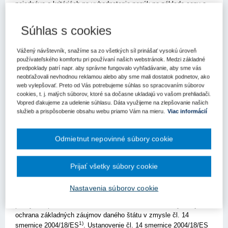
pojednáva o kritériách na vyhodnotenie ponúk na základe ceny a
kvality.
Súhlas s cookies
Ako vykladať výnimky z plného uplatnenia
Vážený návštevník, snažíme sa zo všetkých síl prinášať vysokú úroveň
používateľského komfortu pri používaní našich webstránok. Medzi základné
práva Európskej únie
predpoklady patrí napr. aby správne fungovalo vyhľadávanie, aby sme vás
neobťažovali nevhodnou reklamou alebo aby sme mali dostatok podnetov, ako
V praxi je jedným z najčastejších prípadov prejednávaných
web vylepšovať. Preto od Vás potrebujeme súhlas so spracovaním súborov
Súdnym dvorom EÚ v oblasti verejného obstarávania
cookies, t. j. malých súborov, ktoré sa dočasne ukladajú vo vašom prehliadači.
Vopred ďakujeme za udelenie súhlasu. Dáta využijeme na zlepšovanie našich
posudzovanie zákonnosti uplatňovania výnimiek z riadnych
služieb a prispôsobenie obsahu webu priamo Vám na mieru.
Viac informácií
postupov verejného obstarávania, ktoré musia byť v každom
prípade vykladané reštriktívne, a ten, kto sa uplatnenia a výnimky
dovoláva, ju musí aj riadne zdôvodniť. V roku 2018 sa Súdny dvor
Odmietnut nepovinné súbory cookie
EÚ opätovne nevyhol tejto otázke a posudzoval ju v rozsudku z
20. marca 2018 vo veci C-187/16,
Európska komisia proti
Rakúskej republike
, a to v kontexte oprávnenia vyňať spod
Prijať všetky súbory cookie
povinnosti aplikovať postupy verejného obstarávania na služby, ak
ich plnenie musia sprevádzať osobitné bezpečnostné opatrenia v
Nastavenia súborov cookie
súlade so zákonmi, predpismi alebo administratívnymi opatreniami
platnými v príslušnom členskom štáte, alebo ak si to vyžaduje
ochrana základných záujmov daného štátu v zmysle čl. 14
1)
smernice 2004/18/ES
. Ustanovenie čl. 14 smernice 2004/18/ES