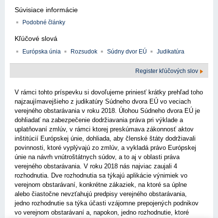
Súvisiace informácie
Podobné články
Kľúčové slová
Európska únia
Rozsudok
Súdny dvor EÚ
Judikatúra
Register kľúčových slov
V rámci tohto príspevku si dovoľujeme priniesť krátky prehľad toho
najzaujímavejšieho z judikatúry Súdneho dvora EÚ vo veciach
verejného obstarávania v roku 2018. Úlohou Súdneho dvora EÚ je
dohliadať na zabezpečenie dodržiavania práva pri výklade a
uplatňovaní zmlúv, v rámci ktorej preskúmava zákonnosť aktov
inštitúcií Európskej únie, dohliada, aby členské štáty dodržiavali
povinnosti, ktoré vyplývajú zo zmlúv, a vykladá právo Európskej
únie na návrh vnútroštátnych súdov, a to aj v oblasti práva
verejného obstarávania. V roku 2018 nás najviac zaujali 4
rozhodnutia. Dve rozhodnutia sa týkajú aplikácie výnimiek vo
verejnom obstarávaní, konkrétne zákaziek, na ktoré sa úplne
alebo čiastočne nevzťahujú predpisy verejného obstarávania,
jedno rozhodnutie sa týka účasti vzájomne prepojených podnikov
vo verejnom obstarávaní a, napokon, jedno rozhodnutie, ktoré