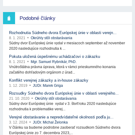
Podobné články
Rozhodnutia Súdneho dvora Európskej únie v oblasti verejn...
8. 1. 2021
Okrúhly stôl obstarávania
Súdny dvor Európskej únie vydal v mesiacoch september až november
2020 nasledujúce rozhodnutia k ...
Pokuta uložená úspešnému uchádzačovi o zákazku
8. 1. 2021
Mgr. Samuel Rybnikár, PhD.
Vnútroštátna právna úprava, ktorá v rámci prieskumného konania
začatého dohľadovým orgánom z úrad...
Konflikt verejnej zákazky a in-house zákazky
1. 12. 2019
JUDr. Marek Griga
Rozsudky Súdneho dvora Európskej únie v oblasti verejného...
21. 10. 2020
Okrúhly stôl obstarávania
Súdny dvor Európskej únie vydal v 3. štvrťroku 2020 nasledujúce
rozhodnutia k problematike verej...
Verejné obstarávanie a nepredvídateľné okolnosti podľa ju...
3. 12. 2024
JUDr. Michal Želonka
V článku sa budeme podrobne zaoberať rozsudkom Súdneho dvora
Európskej únie zo 7. decembra 2023,...