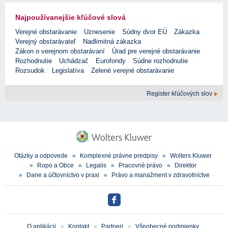
Najpoužívanejšie kľúčové slová
Verejné obstarávanie
Uznesenie
Súdny dvor EÚ
Zákazka
Verejný obstarávateľ
Nadlimitná zákazka
Zákon o verejnom obstarávaní
Úrad pre verejné obstarávanie
Rozhodnutie
Uchádzač
Eurofondy
Súdne rozhodnutie
Rozsudok
Legislatíva
Zelené verejné obstarávanie
Register kľúčových slov
Otázky a odpovede
Komplexné právne predpisy
Wolters Kluwer
Ropo a Obce
Legalis
Pracovné právo
Direktor
Dane a účtovníctvo v praxi
Právo a manažment v zdravotníctve
O aplikácii
Kontakt
Partneri
Všeobecné podmienky