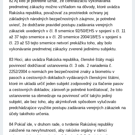
82 Aj keď je potrebné uznať, že centralizáciu vykonávania
predmetnej zákazky možno vzhľadom na dôvody, ktoré uvádza
Rakúska republika, považovať za prostriedok ochrany jej
základných národných bezpečnostných záujmov, je potrebné
uviesť, že dodržanie pravidiel postupu zadávania verejných
zákaziek uvedených v čl. 8 smernice 92/50/EHS v spojení s čl. 11
až 37 tejto smernice a v čl. 20 smernice 2004/18/ES v spojení s
čl. 23 až 53 tejto smernice netvorí prekážku toho, aby bolo
vykonávanie predmetnej zákazky zverené jedinému subjektu.
83 Hoci, ako uvádza Rakúska republika, členské štáty majú
povinnosť dodržiavať ustanovenia čl. 3 ods. 2 nariadenia č.
2252/2004 o normách pre bezpečnostné znaky a biometriu v
pasoch a cestovných dokladoch vydávaných členskými štátmi,
ktoré im ukladá určiť jeden subjekt zodpovedný za tlačenie pasov
a cestovných dokladov, zároveň je potrebné konštatovať, že toto
ustanovenie sa obmedzuje na povinnosť určiť takýto jediný
subjekt, ale bez toho, aby akýmkoľvek spôsobom vylučovalo
predchádzajúce využitie postupu zadávania verejných zákaziek na
účely takéhoto určenia.
84 Pokiaľ ide, v druhom rade, o tvrdenie Rakúskej republiky
založené na nevyhnutnosti, aby rakúske orgány v rámci