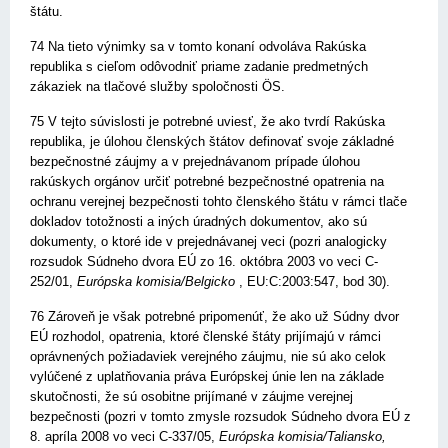
štátu.
74 Na tieto výnimky sa v tomto konaní odvoláva Rakúska
republika s cieľom odôvodniť priame zadanie predmetných
zákaziek na tlačové služby spoločnosti ÖS.
75 V tejto súvislosti je potrebné uviesť, že ako tvrdí Rakúska
republika, je úlohou členských štátov definovať svoje základné
bezpečnostné záujmy a v prejednávanom prípade úlohou
rakúskych orgánov určiť potrebné bezpečnostné opatrenia na
ochranu verejnej bezpečnosti tohto členského štátu v rámci tlače
dokladov totožnosti a iných úradných dokumentov, ako sú
dokumenty, o ktoré ide v prejednávanej veci (pozri analogicky
rozsudok Súdneho dvora EÚ zo 16. októbra 2003 vo veci C-
252/01,
Európska komisia/Belgicko
, EU:C:2003:547, bod 30).
76 Zároveň je však potrebné pripomenúť, že ako už Súdny dvor
EÚ rozhodol, opatrenia, ktoré členské štáty prijímajú v rámci
oprávnených požiadaviek verejného záujmu, nie sú ako celok
vylúčené z uplatňovania práva Európskej únie len na základe
skutočnosti, že sú osobitne prijímané v záujme verejnej
bezpečnosti (pozri v tomto zmysle rozsudok Súdneho dvora EÚ z
8. apríla 2008 vo veci C-337/05,
Európska komisia/Taliansko,