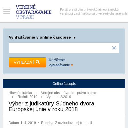
Portál pre širokú právnickú aj neprávnickú
verejnosť zaujímajúcu sa o verejné obstarávanie
Vyhľadávanie
v online časopise
Rozšírené
VYHĽADAŤ
vyhľadávanie
Online časopis
Hlavná stránka
Verejné obstarávanie - právo a prax
Ročník 2019
Vydanie 2/2019
Výber z judikatúry Súdneho dvora
Európskej únie v roku 2018
Dátum:
1. 4. 2019
Rubrika:
Z rozhodovacej činnosti