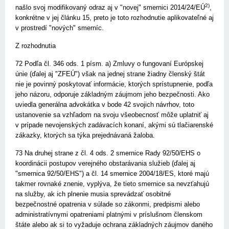
2)
našlo svoj modifikovaný odraz aj v "novej" smernici 2014/24/EÚ
,
konkrétne v jej článku 15, preto je toto rozhodnutie aplikovateľné aj
v prostredí "nových" smerníc.
Z rozhodnutia
72 Podľa čl. 346 ods. 1 písm. a) Zmluvy o fungovaní Európskej
únie (ďalej aj "ZFEÚ") však na jednej strane žiadny členský štát
nie je povinný poskytovať informácie, ktorých sprístupnenie, podľa
jeho názoru, odporuje základným záujmom jeho bezpečnosti. Ako
uviedla generálna advokátka v bode 42 svojich návrhov, toto
ustanovenie sa vzhľadom na svoju všeobecnosť môže uplatniť aj
v prípade nevojenských zadávacích konaní, akými sú tlačiarenské
zákazky, ktorých sa týka prejednávaná žaloba.
73 Na druhej strane z čl. 4 ods. 2 smernice Rady 92/50/EHS o
koordinácii postupov verejného obstarávania služieb (ďalej aj
"smernica 92/50/EHS") a čl. 14 smernice 2004/18/ES, ktoré majú
takmer rovnaké znenie, vyplýva, že tieto smernice sa nevzťahujú
na služby, ak ich plnenie musia sprevádzať osobitné
bezpečnostné opatrenia v súlade so zákonmi, predpismi alebo
administratívnymi opatreniami platnými v príslušnom členskom
štáte alebo ak si to vyžaduje ochrana základných záujmov daného