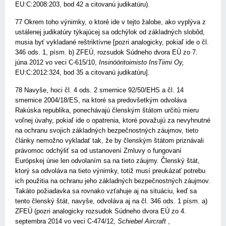
EU:C:2008:203, bod 42 a citovanú judikatúru).
77 Okrem toho výnimky, o ktoré ide v tejto žalobe, ako vyplýva z
ustálenej judikatúry týkajúcej sa odchýlok od základných slobôd,
musia byť vykladané reštriktívne [pozri analogicky, pokiaľ ide o čl.
346 ods. 1, písm. b) ZFEÚ, rozsudok Súdneho dvora EÚ zo 7.
júna 2012 vo veci C-615/10,
Insinööritoimisto InsTiimi Oy,
EU:C:2012:324, bod 35 a citovanú judikatúru].
78 Navyše, hoci čl. 4 ods. 2 smernice 92/50/EHS a čl. 14
smernice 2004/18/ES, na ktoré sa predovšetkým odvoláva
Rakúska republika, ponechávajú členským štátom určitú mieru
voľnej úvahy, pokiaľ ide o opatrenia, ktoré považujú za nevyhnutné
na ochranu svojich základných bezpečnostných záujmov, tieto
články nemožno vykladať tak, že by členským štátom priznávali
právomoc odchýliť sa od ustanovení Zmluvy o fungovaní
Európskej únie len odvolaním sa na tieto záujmy. Členský štát,
ktorý sa odvoláva na tieto výnimky, totiž musí preukázať potrebu
ich použitia na ochranu jeho základných bezpečnostných záujmov.
Takáto požiadavka sa rovnako vzťahuje aj na situáciu, keď sa
tento členský štát, navyše, odvoláva aj na čl. 346 ods. 1 písm. a)
ZFEÚ (pozri analogicky rozsudok Súdneho dvora EÚ zo 4.
septembra 2014 vo veci C-474/12,
Schiebel Aircraft
,