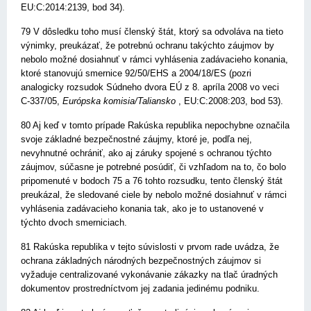
EU:C:2014:2139, bod 34).
79 V dôsledku toho musí členský štát, ktorý sa odvoláva na tieto
výnimky, preukázať, že potrebnú ochranu takýchto záujmov by
nebolo možné dosiahnuť v rámci vyhlásenia zadávacieho konania,
ktoré stanovujú smernice 92/50/EHS a 2004/18/ES (pozri
analogicky rozsudok Súdneho dvora EÚ z 8. apríla 2008 vo veci
C-337/05,
Európska komisia/Taliansko
, EU:C:2008:203, bod 53).
80 Aj keď v tomto prípade Rakúska republika nepochybne označila
svoje základné bezpečnostné záujmy, ktoré je, podľa nej,
nevyhnutné ochrániť, ako aj záruky spojené s ochranou týchto
záujmov, súčasne je potrebné posúdiť, či vzhľadom na to, čo bolo
pripomenuté v bodoch 75 a 76 tohto rozsudku, tento členský štát
preukázal, že sledované ciele by nebolo možné dosiahnuť v rámci
vyhlásenia zadávacieho konania tak, ako je to ustanovené v
týchto dvoch smerniciach.
81 Rakúska republika v tejto súvislosti v prvom rade uvádza, že
ochrana základných národných bezpečnostných záujmov si
vyžaduje centralizované vykonávanie zákazky na tlač úradných
dokumentov prostredníctvom jej zadania jedinému podniku.