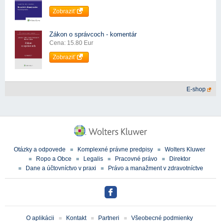
Zobraziť
Zákon o správcoch - komentár
Cena: 15.80 Eur
Zobraziť
E-shop
Otázky a odpovede
Komplexné právne predpisy
Wolters Kluwer
Ropo a Obce
Legalis
Pracovné právo
Direktor
Dane a účtovníctvo v praxi
Právo a manažment v zdravotníctve
O aplikácii
Kontakt
Partneri
Všeobecné podmienky