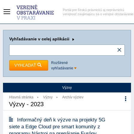
Portál pre širokú právnickú aj neprávnickú
verejnosť zaujímajúcu sa o verejné obstarávanie
Vyhľadávanie
v celej aplikácii
Rozšírené
VYHĽADAŤ
vyhľadávanie
Výzvy
Hlavná stránka
Výzvy
Archív výziev
Výzvy - 2023
Informačný deň k výzve na projekty 5G
siete a Edge Cloud pre smart komunity z
programu Nástroj na prepájanie Európy