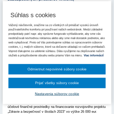
infraštruktúry
15. 12. 2023
Kategória:
Výzvy
Súhlas s cookies
Fond na podporu športu vyhlásil štvrtú
Vážený návštevník, snažíme sa zo všetkých síl prinášať vysokú úroveň
používateľského komfortu pri používaní našich webstránok. Medzi základné
výzvu na športovú infraštruktúru vo výške 17
predpoklady patrí napr. aby správne fungovalo vyhľadávanie, aby sme vás
miliónov eur
neobťažovali nevhodnou reklamou alebo aby sme mali dostatok podnetov, ako
30. 11. 2023
Kategória:
Výzvy
web vylepšovať. Preto od Vás potrebujeme súhlas so spracovaním súborov
Bratislava - 26. novembra 2023 - Fond na podporu športu v
cookies, t. j. malých súborov, ktoré sa dočasne ukladajú vo vašom prehliadači.
Vopred ďakujeme za udelenie súhlasu. Dáta využijeme na zlepšovanie našich
nadväznosti na uznesenie správnej rady Fond na podporu športu
služieb a prispôsobenie obsahu webu priamo Vám na mieru.
Viac informácií
zo dňa 9. novembra 2023 zverejnil štvrtú výzvu na predkladanie
žiadostí o poskytnutie príspevku určeného na výstavbu,
rekonštru...
Odmietnut nepovinné súbory cookie
Vyhlásili výzvu Zdravie a bezpečnosť v
Prijať všetky súbory cookie
školách 2023
10. 11. 2023
Kategória:
Výzvy
Nastavenia súborov cookie
Bratislava - 6. novembra 2023 - Ministerstvo školstva, vedy,
výskumu a športu Slovenskej republiky na rok 2023 vyčlenilo
účelové finančné prostriedky na financovanie rozvojového projektu
„Zdravie a bezpečnosť v školách 2023“ vo výške 26 000 eur.