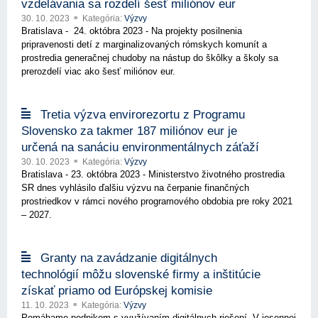
vzdelávania sa rozdelí šesť miliónov eur
30. 10. 2023
Kategória:
Výzvy
Bratislava - 24. októbra 2023 - Na projekty posilnenia
pripravenosti detí z marginalizovaných rómskych komunít a
prostredia generačnej chudoby na nástup do škôlky a školy sa
prerozdelí viac ako šesť miliónov eur.
Tretia výzva envirorezortu z Programu
Slovensko za takmer 187 miliónov eur je
určená na sanáciu environmentálnych záťaží
30. 10. 2023
Kategória:
Výzvy
Bratislava - 23. októbra 2023 - Ministerstvo životného prostredia
SR dnes vyhlásilo ďalšiu výzvu na čerpanie finančných
prostriedkov v rámci nového programového obdobia pre roky 2021
– 2027.
Granty na zavádzanie digitálnych
technológií môžu slovenské firmy a inštitúcie
získať priamo od Európskej komisie
11. 10. 2023
Kategória:
Výzvy
Pomáhame podnikom s využívaním digitálnych riešení. V jesennej