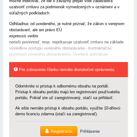
možné indikovať, že ide o záväzný prejav vôle zadávateľa
uzatvoriť zmluvu za podmienok vymedzených v oznámení a v
súťažných podkladoch.
Odhliadnuc od uvedeného, je nutné priznať, že zákon o verejnom
obstarávaní, ale ani právo EÚ
expressis verbis
nerieši povinnosť, resp. neprikazuje uzatvoriť zmluvu na základe
výsledkov postupu verejného obstarávania - kontraktačnú
povinnosť verejného obstarávateľa. Uvedené potvrdzuje
Pre zobrazenie článku nemáte dostatočné oprávnenia.
Odomknite si prístup k odbornému obsahu na portáli.
Prístup k obsahu portálu majú len registrovaní používatelia
portálu. Pokiaľ ste už zaregistrovaný, stačí sa prihlásiť.
Ak ešte nemáte prístup k obsahu portálu, využite 10-dňovú
demo licenciu zdarma (stačí sa zaregistrovať).
Registrácia
Prihlásenie