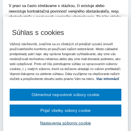
V praxi sa často stretávame s otázkou, či existuje alebo
neexistuje kontraktačná povinnosť verejného obstarávateľa, resp.
obstarávateľa v postupoch verejného obstarávania. Na túto otázku
je v zásade na prvý pohľad jednoduchá odpoveď, keďže takáto
povinnosť nie je žiadnym právne záväzným predpisom
Súhlas s cookies
jednoznačne ustanovená. Je tu však jedno veľké "ale", ktoré
znamená, že každé rozhodnutie verejného obstarávateľa, resp.
Vážený návštevník, snažíme sa zo všetkých síl prinášať vysokú úroveň
obstarávateľa musí rešpektovať základné pravidlá práva EÚ, a
používateľského komfortu pri používaní našich webstránok. Medzi základné
teda aj rozhodnutie o neuzatvorení zmluvy, ktorého dôsledkom je
predpoklady patrí napr. aby správne fungovalo vyhľadávanie, aby sme vás
zrušenie verejného obstarávania. Z toho vyplýva hneď o niečo
neobťažovali nevhodnou reklamou alebo aby sme mali dostatok podnetov, ako
komplexnejšia a možno aj presnejšia odpoveď, a to, že verejný
web vylepšovať. Preto od Vás potrebujeme súhlas so spracovaním súborov
obstarávateľ, resp. obstarávateľ je v zásade povinný uzatvoriť
cookies, t. j. malých súborov, ktoré sa dočasne ukladajú vo vašom prehliadači.
zmluvu, ktorá je výsledkom verejného obstarávania okrem
Vopred ďakujeme za udelenie súhlasu. Dáta využijeme na zlepšovanie našich
prípadov, ak sa zo zákonných dôvodov, rešpektujúc základné
služieb a prispôsobenie obsahu webu priamo Vám na mieru.
Viac informácií
zásady verejného obstarávania, nerozhodne zrušiť verejné
obstarávanie.
Odmietnut nepovinné súbory cookie
Pod pojmom verejné obstarávanie rozumieme pravidlá a postupy
podľa zákona č. 343/2015 Z.z. o verejnom obstarávaní v znení
Prijať všetky súbory cookie
neskorších predpisov (ďalej aj "zákon o verejnom obstarávaní"),
ktorými sa zadávajú zákazky, koncesie a súťaže návrhov, t.j.
pomerne prísne formalizovaný proces výberu najvhodnejšieho
Nastavenia súborov cookie
hospodárskeho subjektu, ktorý predložil pre verejného