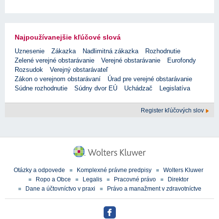
Najpoužívanejšie kľúčové slová
Uznesenie
Zákazka
Nadlimitná zákazka
Rozhodnutie
Zelené verejné obstarávanie
Verejné obstarávanie
Eurofondy
Rozsudok
Verejný obstarávateľ
Zákon o verejnom obstarávaní
Úrad pre verejné obstarávanie
Súdne rozhodnutie
Súdny dvor EÚ
Uchádzač
Legislatíva
Register kľúčových slov
Otázky a odpovede
Komplexné právne predpisy
Wolters Kluwer
Ropo a Obce
Legalis
Pracovné právo
Direktor
Dane a účtovníctvo v praxi
Právo a manažment v zdravotníctve