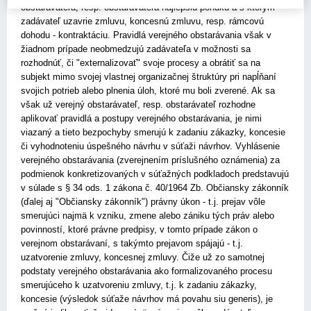
obstarávateľa, resp. obstarávateľa najlepšiu ponuku a s ktorým
zadávateľ uzavrie zmluvu, koncesnú zmluvu, resp. rámcovú
dohodu - kontraktáciu. Pravidlá verejného obstarávania však v
žiadnom prípade neobmedzujú zadávateľa v možnosti sa
rozhodnúť, či "externalizovať" svoje procesy a obrátiť sa na
subjekt mimo svojej vlastnej organizačnej štruktúry pri napĺňaní
svojich potrieb alebo plnenia úloh, ktoré mu boli zverené. Ak sa
však už verejný obstarávateľ, resp. obstarávateľ rozhodne
aplikovať pravidlá a postupy verejného obstarávania, je nimi
viazaný a tieto bezpochyby smerujú k zadaniu zákazky, koncesie
či vyhodnoteniu úspešného návrhu v súťaži návrhov. Vyhlásenie
verejného obstarávania (zverejnením príslušného oznámenia) za
podmienok konkretizovaných v súťažných podkladoch predstavujú
v súlade s § 34 ods. 1 zákona č. 40/1964 Zb. Občiansky zákonník
(ďalej aj "Občiansky zákonník") právny úkon - t.j. prejav vôle
smerujúci najmä k vzniku, zmene alebo zániku tých práv alebo
povinností, ktoré právne predpisy, v tomto prípade zákon o
verejnom obstarávaní, s takýmto prejavom spájajú - t.j.
uzatvorenie zmluvy, koncesnej zmluvy. Čiže už zo samotnej
podstaty verejného obstarávania ako formalizovaného procesu
smerujúceho k uzatvoreniu zmluvy, t.j. k zadaniu zákazky,
koncesie (výsledok súťaže návrhov má povahu siu generis), je