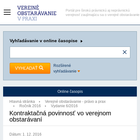
Portál pre širokú právnickú aj neprávnickú
verejnosť zaujímajúcu sa o verejné obstarávanie
Vyhľadávanie
v online časopise
Rozšírené
VYHĽADAŤ
vyhľadávanie
Online časopis
Hlavná stránka
Verejné obstarávanie - právo a prax
Ročník 2016
Vydanie 6/2016
Kontraktačná povinnosť vo verejnom
obstarávaní
Dátum:
1. 12. 2016